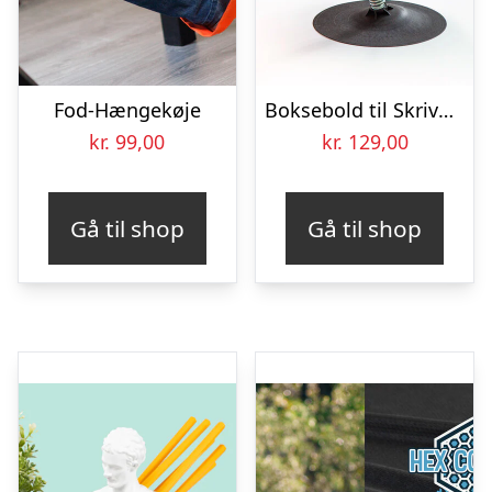
Fod-Hængekøje
Boksebold til Skrivebordet – Spralla
kr.
99,00
kr.
129,00
Gå til shop
Gå til shop