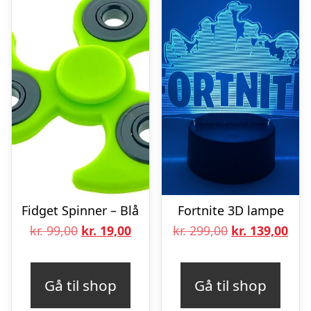
Fidget Spinner – Blå
Fortnite 3D lampe
Den
Den
Den
De
kr.
99,00
kr.
19,00
kr.
299,00
kr.
139,00
oprindelige
aktuelle
oprindelige
aktu
pris
pris
pris
pris
Gå til shop
Gå til shop
var:
er:
var:
er: