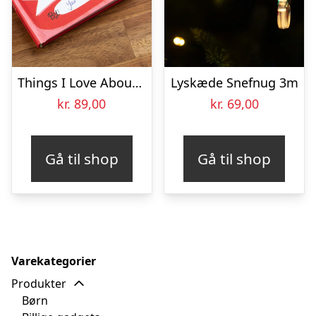
Things I Love About You Udfyld-selv-bog
Lyskæde Snefnug 3m
kr.
89,00
kr.
69,00
Gå til shop
Gå til shop
Varekategorier
Produkter
Børn