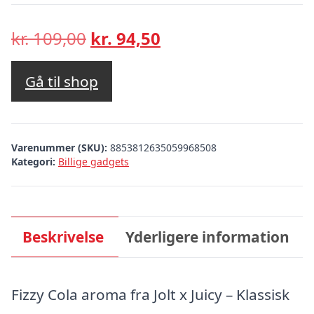
Den
Den
kr.
109,00
kr.
94,50
oprindelige
aktuelle
pris
pris
Gå til shop
var:
er:
kr. 109,00.
kr. 94,50.
Varenummer (SKU):
8853812635059968508
Kategori:
Billige gadgets
Beskrivelse
Yderligere information
Fizzy Cola aroma fra Jolt x Juicy – Klassisk