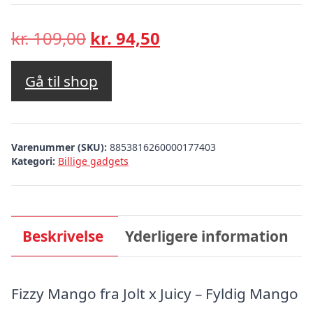
Den
Den
kr.
109,00
kr.
94,50
oprindelige
aktuelle
pris
pris
Gå til shop
var:
er:
kr. 109,00.
kr. 94,50.
Varenummer (SKU):
8853816260000177403
Kategori:
Billige gadgets
Beskrivelse
Yderligere information
Fizzy Mango fra Jolt x Juicy – Fyldig Mango