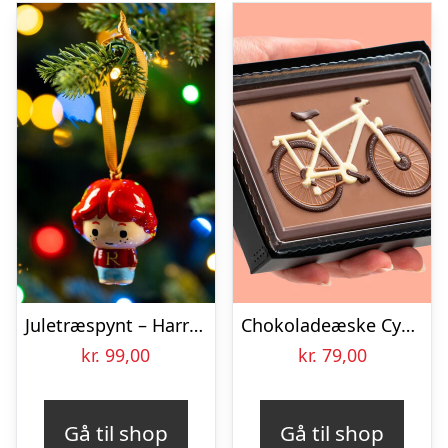
Juletræspynt – Harry Potter – Ron
Chokoladeæske Cykel
kr.
99,00
kr.
79,00
Gå til shop
Gå til shop