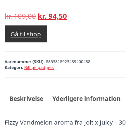
Den
Den
kr.
109,00
kr.
94,50
oprindelige
aktuelle
pris
pris
Gå til shop
var:
er:
kr. 109,00.
kr. 94,50.
Varenummer (SKU):
8853818923439400488
Kategori:
Billige gadgets
Beskrivelse
Yderligere information
Fizzy Vandmelon aroma fra Jolt x Juicy – 30