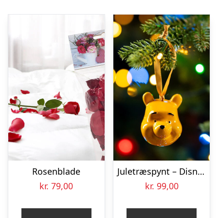
Rosenblade
Juletræspynt – Disney – Peter Plys
kr.
79,00
kr.
99,00