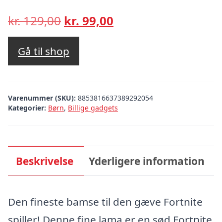
Den
Den
kr.
129,00
kr.
99,00
oprindelige
aktuelle
pris
pris
Gå til shop
var:
er:
kr. 129,00.
kr. 99,00.
Varenummer (SKU):
8853816637389292054
Kategorier:
Børn
,
Billige gadgets
Beskrivelse
Yderligere information
Den fineste bamse til den gæve Fortnite
spiller! Denne fine lama er en sød Fortnite