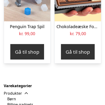
Penguin Trap Spil
Chokoladeæske Fodboldspiller
kr.
99,00
kr.
79,00
Gå til shop
Gå til shop
Varekategorier
Produkter
Børn
Billige gadgets