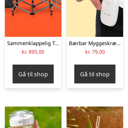
Sammenklappelig Teltseng – Outlust
Bærbar Myggeskræmmer
kr.
895,00
kr.
79,00
Gå til shop
Gå til shop