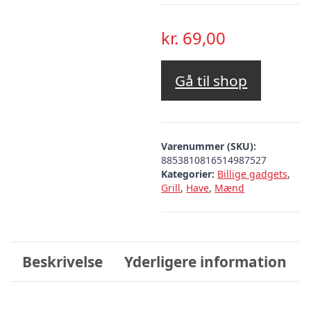
kr.
69,00
Gå til shop
Varenummer (SKU):
8853810816514987527
Kategorier:
Billige gadgets
,
Grill
,
Have
,
Mænd
Beskrivelse
Yderligere information