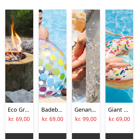
Eco Grill Engangsgrill
Badebold Jumbo – Intex
Genanvendelige Vandballoner
Giant Donut Badering – Intex
kr.
69,00
kr.
69,00
kr.
99,00
kr.
69,00