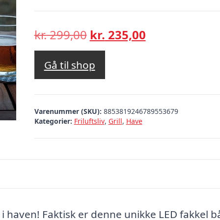
Den
Den
kr.
299,00
kr.
235,00
oprindelige
aktuelle
pris
pris
Gå til shop
var:
er:
kr. 299,00.
kr. 235,00.
Varenummer (SKU):
8853819246789553679
Kategorier:
Friluftsliv
,
Grill
,
Have
i haven! Faktisk er denne unikke LED fakkel bå