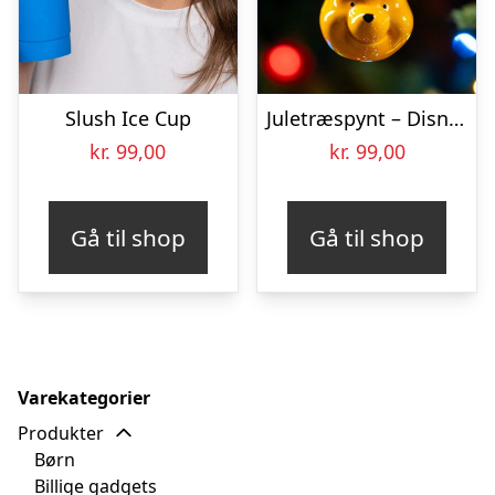
Slush Ice Cup
Juletræspynt – Disney – Peter Plys
kr.
99,00
kr.
99,00
Gå til shop
Gå til shop
Varekategorier
Produkter
Børn
Billige gadgets