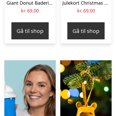
Giant Donut Badering – Intex
Julekort Christmas – 10-pak
kr.
69,00
kr.
69,00
Gå til shop
Gå til shop