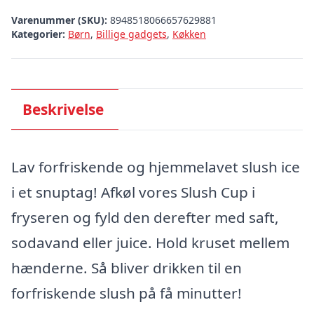
Varenummer (SKU):
8948518066657629881
Kategorier:
Børn
,
Billige gadgets
,
Køkken
Beskrivelse
Lav forfriskende og hjemmelavet slush ice
i et snuptag! Afkøl vores Slush Cup i
fryseren og fyld den derefter med saft,
sodavand eller juice. Hold kruset mellem
hænderne. Så bliver drikken til en
forfriskende slush på få minutter!