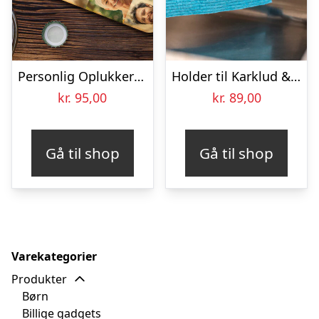
Personlig Oplukker med Billeder
Holder til Karklud & Opvaskesvamp – Bosign
kr.
95,00
kr.
89,00
Gå til shop
Gå til shop
Varekategorier
Produkter
Børn
Billige gadgets