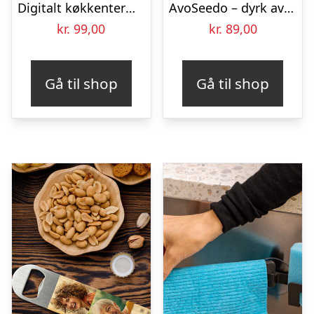
Digitalt køkkentermometer
AvoSeedo – dyrk avokado
kr.
99,00
kr.
89,00
Gå til shop
Gå til shop