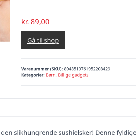
kr.
89,00
Gå til shop
Varenummer (SKU):
8948519761952208429
Kategorier:
Børn
,
Billige gadgets
l den slikhungrende sushielsker! Denne fyldig