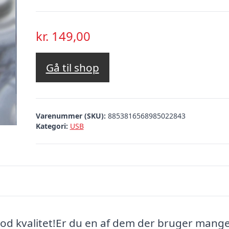
kr.
149,00
Gå til shop
Varenummer (SKU):
8853816568985022843
Kategori:
USB
god kvalitet!Er du en af dem der bruger mang