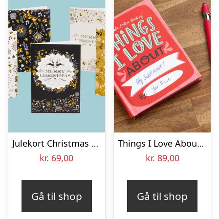
Julekort Christmas – 10-pak
Things I Love About You Udfyld-selv-bog
kr.
69,00
kr.
89,00
Gå til shop
Gå til shop