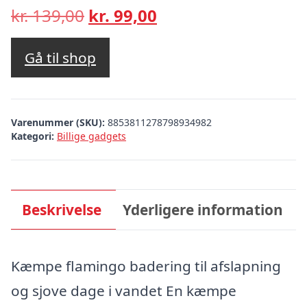
Den
Den
kr.
139,00
kr.
99,00
oprindelige
aktuelle
pris
pris
Gå til shop
var:
er:
kr. 139,00.
kr. 99,00.
Varenummer (SKU):
8853811278798934982
Kategori:
Billige gadgets
Beskrivelse
Yderligere information
Kæmpe flamingo badering til afslapning
og sjove dage i vandet En kæmpe