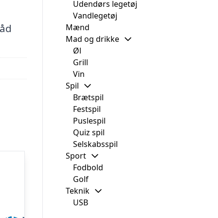
Udendørs legetøj
e
Vandlegetøj
måd
Mænd
Mad og drikke
Øl
Grill
Vin
Spil
Brætspil
Festspil
Puslespil
Quiz spil
Selskabsspil
Sport
Fodbold
Golf
Teknik
USB