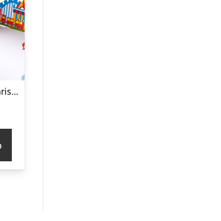
Pop up-kort – Pariserhjul
p