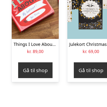
Things I Love About You Udfyld-selv-bog
kr.
89,00
kr.
69,00
Gå til shop
Gå til shop