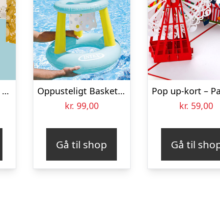
Julekort Christmas – 10-pak
Oppusteligt Basketsæt – Intex
kr.
99,00
kr.
59,00
Gå til shop
Gå til sho