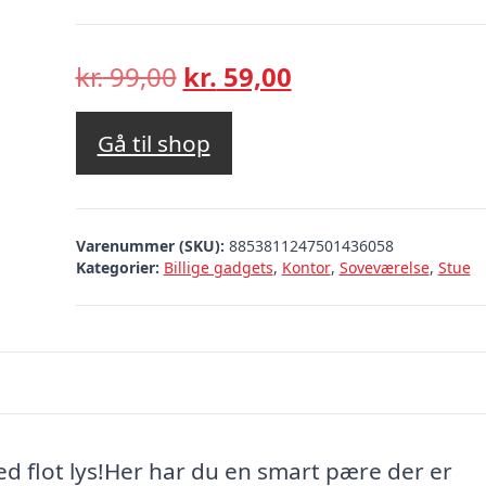
Den
Den
kr.
99,00
kr.
59,00
oprindelige
aktuelle
pris
pris
Gå til shop
var:
er:
kr. 99,00.
kr. 59,00.
Varenummer (SKU):
8853811247501436058
Kategorier:
Billige gadgets
,
Kontor
,
Soveværelse
,
Stue
ed flot lys!Her har du en smart pære der er